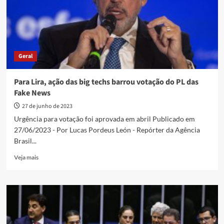
forma
de
tratar
questões
climáticas
Geral
Para Lira, ação das big techs barrou votação do PL das
Fake News
27 de junho de 2023
Urgência para votação foi aprovada em abril Publicado em
27/06/2023 - Por Lucas Pordeus León - Repórter da Agência
Brasil...
Read
Veja mais
more
about
Para
Lira,
ação
das
big