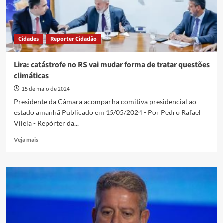
Cidades
Reporter Cidadão
Lira: catástrofe no RS vai mudar forma de tratar questões
climáticas
15 de maio de 2024
Presidente da Câmara acompanha comitiva presidencial ao
estado amanhã Publicado em 15/05/2024 - Por Pedro Rafael
Vilela - Repórter da...
Read
Veja mais
more
about
Lira:
catástrofe
no
RS
vai
mudar