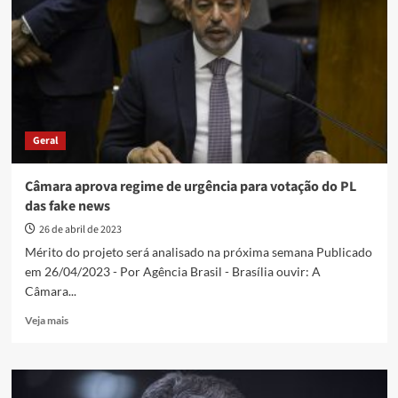
pauta
votação
do
PL
das
Fake
News
Geral
Câmara aprova regime de urgência para votação do PL
das fake news
26 de abril de 2023
Mérito do projeto será analisado na próxima semana Publicado
em 26/04/2023 - Por Agência Brasil - Brasília ouvir: A
Câmara...
Read
Veja mais
more
about
Câmara
aprova