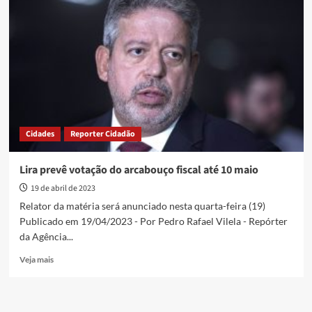
regime
de
urgência
para
votação
do
PL
das
fake
news
Cidades
Reporter Cidadão
Lira prevê votação do arcabouço fiscal até 10 maio
19 de abril de 2023
Relator da matéria será anunciado nesta quarta-feira (19)
Publicado em 19/04/2023 - Por Pedro Rafael Vilela - Repórter
da Agência...
Read
Veja mais
more
about
Lira
prevê