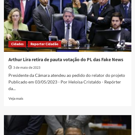
techs
barrou
votação
do
PL
das
Fake
Cidades
Reporter Cidadão
News
Arthur Lira retira de pauta votação do PL das Fake News
3 de maio de 2023
Presidente da Câmara atendeu ao pedido do relator do projeto
Publicado em 03/05/2023 - Por Heloísa Cristaldo - Repórter
da...
Read
Veja mais
more
about
Arthur
Lira
retira
de