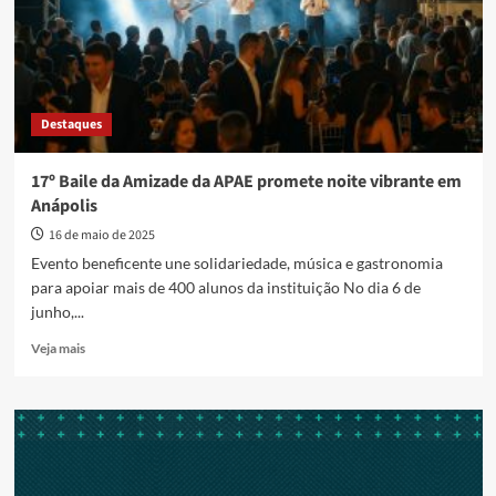
da
Amizade
da
APAE
Anápolis
Destaques
17º Baile da Amizade da APAE promete noite vibrante em
Anápolis
16 de maio de 2025
Evento beneficente une solidariedade, música e gastronomia
para apoiar mais de 400 alunos da instituição No dia 6 de
junho,...
Read
Veja mais
more
about
17º
Baile
da
Amizade
da