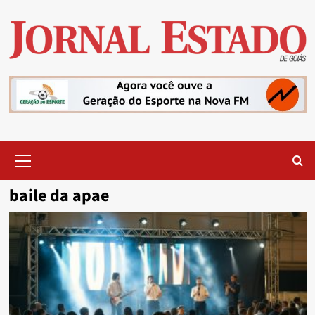
Skip
to
content
Primary
Menu
baile da apae