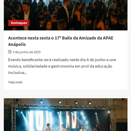
Destaques
Acontece nesta sexta o 17º Baile da Amizade da APAE
Anápolis
5 de junho de 2025
Evento beneficente será realizado neste dia 6 de junho e une
música, solidariedade e gastronomia em prol da educação
inclusiva...
Read
Veja mais
more
about
Acontece
nesta
sexta
o
17º
Baile