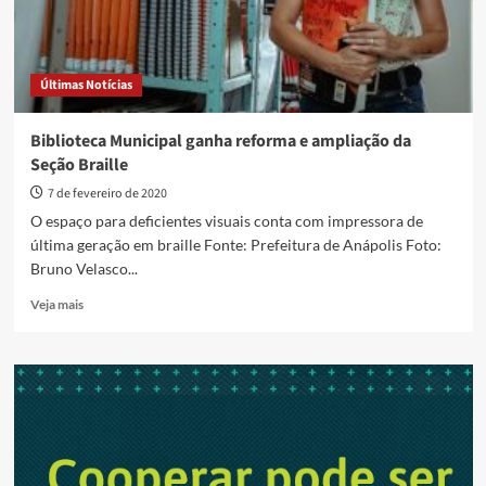
Últimas Notícias
Biblioteca Municipal ganha reforma e ampliação da
Seção Braille
7 de fevereiro de 2020
O espaço para deficientes visuais conta com impressora de
última geração em braille Fonte: Prefeitura de Anápolis Foto:
Bruno Velasco...
Read
Veja mais
more
about
Biblioteca
Municipal
ganha
reforma
e
ampliação