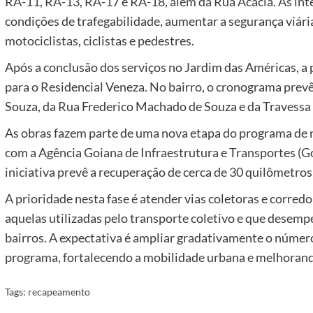
RA-11, RA-13, RA-17 e RA-18, além da Rua Acácia. As in
condições de trafegabilidade, aumentar a segurança viária
motociclistas, ciclistas e pedestres.
Após a conclusão dos serviços no Jardim das Américas, a 
para o Residencial Veneza. No bairro, o cronograma pre
Souza, da Rua Frederico Machado de Souza e da Travessa
As obras fazem parte de uma nova etapa do programa de r
com a Agência Goiana de Infraestrutura e Transportes (G
iniciativa prevê a recuperação de cerca de 30 quilômetros
A prioridade nesta fase é atender vias coletoras e corred
aquelas utilizadas pelo transporte coletivo e que desemp
bairros. A expectativa é ampliar gradativamente o númer
programa, fortalecendo a mobilidade urbana e melhorando 
Tags:
recapeamento