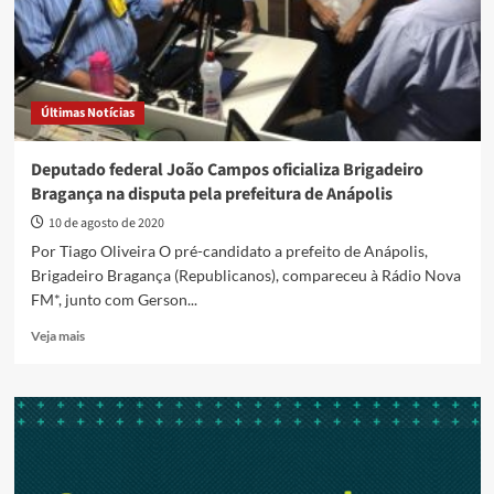
se
renova
no
teu
ventre.”
Últimas Notícias
Deputado federal João Campos oficializa Brigadeiro
Bragança na disputa pela prefeitura de Anápolis
10 de agosto de 2020
Por Tiago Oliveira O pré-candidato a prefeito de Anápolis,
Brigadeiro Bragança (Republicanos), compareceu à Rádio Nova
FM*, junto com Gerson...
Read
Veja mais
more
about
Deputado
federal
João
Campos
oficializa