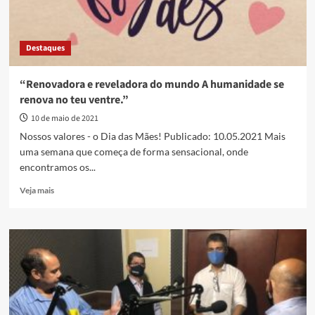
Destaques
“Renovadora e reveladora do mundo A humanidade se
renova no teu ventre.”
10 de maio de 2021
Nossos valores - o Dia das Mães! Publicado: 10.05.2021 Mais
uma semana que começa de forma sensacional, onde
encontramos os...
Read
Veja mais
more
about
“Renovadora
e
reveladora
do
mundo
A
humanidade