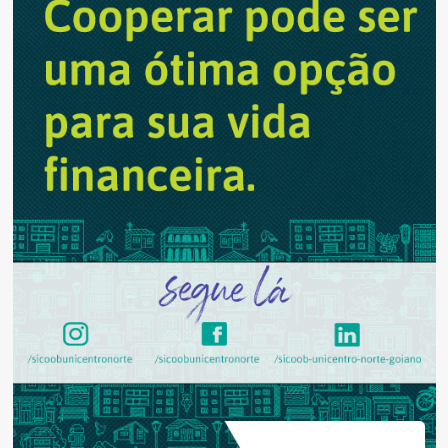
Brigadeiro
Bragança
na
disputa
pela
prefeitura
de
Anápolis