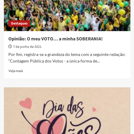
Destaques
Opinião: O meu VOTO… a minha SOBERANIA!
7 de junho de 2021
Por fim, registra-se a grandeza do tema com a seguinte redação:
“Contagem Pública dos Votos - a única forma de...
Read
Veja mais
more
about
Opinião:
O
meu
VOTO…
a
minha
SOBERANIA!