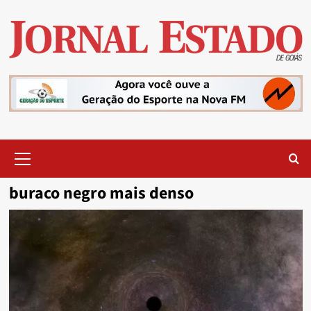
Skip
to
content
Primary
Menu
buraco negro mais denso