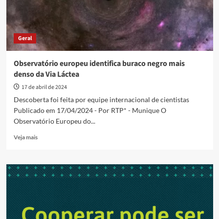
Geral
Observatório europeu identifica buraco negro mais
denso da Via Láctea
17 de abril de 2024
Descoberta foi feita por equipe internacional de cientistas
Publicado em 17/04/2024 - Por RTP* - Munique O
Observatório Europeu do...
Read
Veja mais
more
about
Observatório
europeu
identifica
buraco
negro
mais