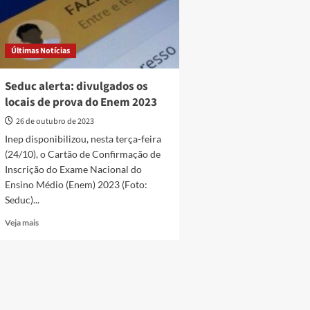
Últimas Notícias
Seduc alerta: divulgados os
locais de prova do Enem 2023
26 de outubro de 2023
Inep disponibilizou, nesta terça-feira
(24/10), o Cartão de Confirmação de
Inscrição do Exame Nacional do
Ensino Médio (Enem) 2023 (Foto:
Seduc)...
Read
Veja mais
more
about
Seduc
alerta:
divulgados
os