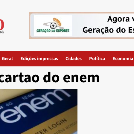
Geral
Edições impressas
Cidades
Política
Economia
cartao do enem