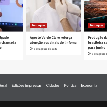
Destaques
Destaques
ulgado
Agosto Verde Claro reforça
Produção da
va chamada
atenção aos sinais do linfoma
brasileira c
re
para junho
6 de agosto de 2026
6 de agosto 
eral
Edições impressas
Cidades
Política
Economia