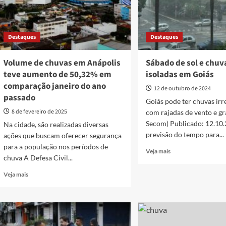
Destaques
Destaques
Volume de chuvas em Anápolis
Sábado de sol e chuv
teve aumento de 50,32% em
isoladas em Goiás
comparação janeiro do ano
12 de outubro de 2024
passado
Goiás pode ter chuvas irr
8 de fevereiro de 2025
com rajadas de vento e gr
Secom) Publicado: 12.10
Na cidade, são realizadas diversas
previsão do tempo para...
ações que buscam oferecer segurança
para a população nos períodos de
Read
Veja mais
chuva A Defesa Civil...
more
about
Read
Veja mais
Sábado
more
de
about
sol
Volume
e
de
chuvas
chuvas