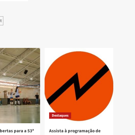
ção
t
Destaques
bertas para a 53ª
Assista à programação de