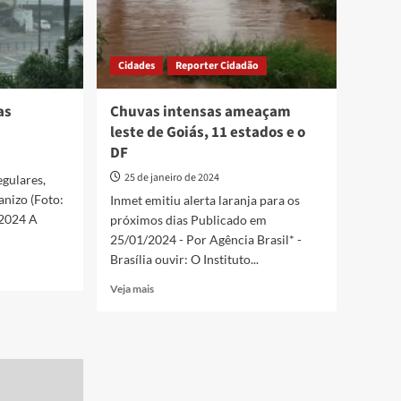
Cidades
Reporter Cidadão
as
Chuvas intensas ameaçam
leste de Goiás, 11 estados e o
DF
25 de janeiro de 2024
egulares,
anizo (Foto:
Inmet emitiu alerta laranja para os
.2024 A
próximos dias Publicado em
25/01/2024 - Por Agência Brasil* -
Brasília ouvir: O Instituto...
Read
Veja mais
more
about
Chuvas
intensas
ameaçam
leste