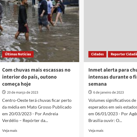
isoladas
em
em
Anápolis
Goiás
teve
aumento
de
50,32%
em
comparação
janeiro
Últimas Notícias
Cidades
Reporter Cidad
do
ano
passado
Com chuvas mais escassas no
Inmet alerta para ch
interior do país, outono
intensas durante o f
começa hoje
semana
20 de março de 2023
6 de janeiro de 2023
Centro-Oeste terá chuvas ficar perto
Volumes significativos de
da média em Mato Grosso Publicado
esperados em seis estado
em 20/03/2023 - Por Andreia
em 06/01/2023 - Por Agên
Verdélio – Repórter da...
Brasília ouvir: O...
Read
Read
Veja mais
Veja mais
more
more