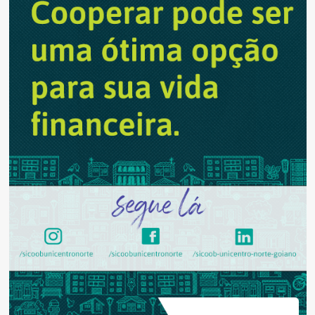
aglomerações
em
cidades
turísticas