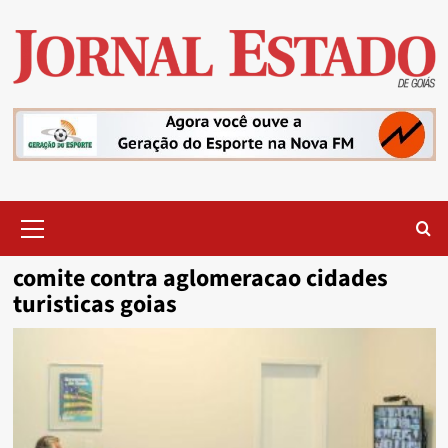
Skip
to
content
Primary
Menu
comite contra aglomeracao cidades
turisticas goias