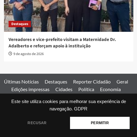
Destaques
Vereadores e vice-prefeito visitam a Maternidade Dr.
Adalberto e reforçam apoio à instituição
9 de agosto de 2026
Últimas Notícias
Destaques
Reporter Cidadão
Geral
Edições impressas
Cidades
Política
Economia
Esportes
Este site utiliza cookies para melhorar sua experiência de
Comercial
Edições impressas
Expediente
Home
navegação.
GDPR
© 2026 Jornal Estado de Goiás. Todos os direitos reservados.
RECUSAR
PERMITIR
|
covernews
by AF themes.