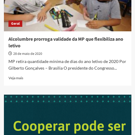
Geral
Alcolumbre prorroga validade da MP que flexibiliza ano
letivo
28 de maio de 2020
MP retira quantidade mínima de dias do ano letivo de 2020 Por
Gilberto Gonçalves – Brasília O presidente do Congresso...
Read
Veja mais
more
about
Alcolumbre
prorroga
validade
da
MP
que
flexibiliza
ano