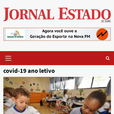
Skip
to
content
Primary
Menu
covid-19 ano letivo