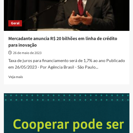
Geral
Mercadante anuncia R$ 20 bilhões em linha de crédito
para inovação
26 de maio de 2023
Taxa de juros para financiamento será de 1,7% ao ano Publicado
em 26/05/2023 - Por Agência Brasil - São Paulo...
Read
Veja mais
more
about
Mercadante
anuncia
R$
20
bilhões
em
linha
de