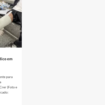
dico em
ente para
a
Crer (Foto e
icado: