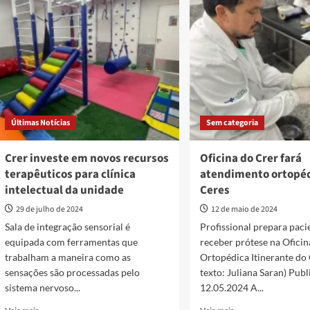
no
Paralisia
Brasil
Cerebral:
com
Crer
produção
é
de
referência
próteses
no
personalizadas
cuidado
integral
a
Últimas Notícias
Sem categoria
esses
pacientes
Crer investe em novos recursos
Oficina do Crer fará
terapêuticos para clínica
atendimento ortopé
intelectual da unidade
Ceres
29 de julho de 2024
12 de maio de 2024
Sala de integração sensorial é
Profissional prepara paci
equipada com ferramentas que
receber prótese na Oficin
trabalham a maneira como as
Ortopédica Itinerante do 
sensações são processadas pelo
texto: Juliana Saran) Publ
sistema nervoso...
12.05.2024 A...
Read
Read