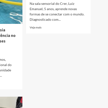
Na sala sensorial do Crer, Luiz
Emanuel, 5 anos, aprende novas
formas de se conectar com o mundo.
Diagnosticado com...
Read
Veja mais
sia
more
rência no
about
sses
Crer
alerta
sobre
impacto
de
nos,
fogos
ional do
de
unidade
artifício
..
e
música
alta
para
autistas