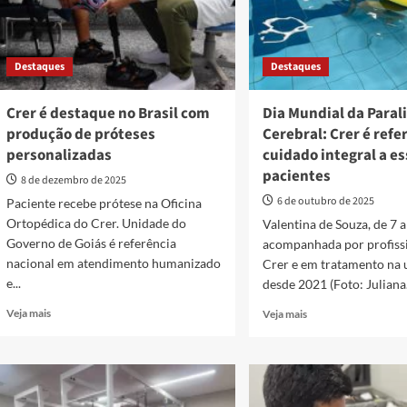
Destaques
Destaques
Crer é destaque no Brasil com
Dia Mundial da Parali
produção de próteses
Cerebral: Crer é refe
personalizadas
cuidado integral a e
pacientes
8 de dezembro de 2025
6 de outubro de 2025
Paciente recebe prótese na Oficina
Ortopédica do Crer. Unidade do
Valentina de Souza, de 7 a
Governo de Goiás é referência
acompanhada por profiss
nacional em atendimento humanizado
Crer e em tratamento na 
e...
desde 2021 (Foto: Juliana.
Read
Read
Veja mais
Veja mais
more
more
about
about
Crer
Dia
é
Mundial
destaque
da