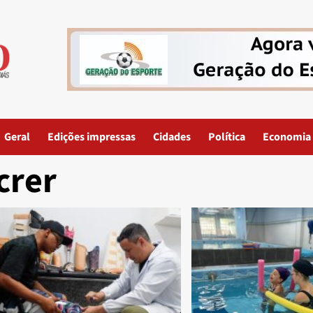
Geral
Edições impressas
Cidades
Política
Economia
crer