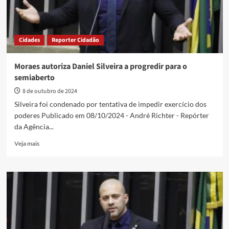
Cidades
Reporter Cidadão
Moraes autoriza Daniel Silveira a progredir para o
semiaberto
8 de outubro de 2024
Silveira foi condenado por tentativa de impedir exercício dos
poderes Publicado em 08/10/2024 - André Richter - Repórter
da Agência...
Read
Veja mais
more
about
Moraes
autoriza
Daniel
Silveira
a
progredir