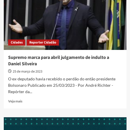
indulto
de
Daniel
Silveira
Cidades
Reporter Cidadão
Supremo marca para abril julgamento de indulto a
Daniel Silveira
25 de março de 2023
O ex-deputado havia recebido o perdão do então presidente
Bolsonaro Publicado em 25/03/2023 - Por André Richter -
Repórter da...
Read
Veja mais
more
about
Supremo
marca
para