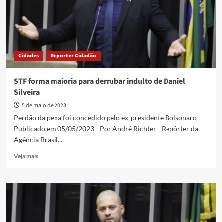
para
o
semiaberto
Cidades
Reporter Cidadão
STF forma maioria para derrubar indulto de Daniel
Silveira
5 de maio de 2023
Perdão da pena foi concedido pelo ex-presidente Bolsonaro
Publicado em 05/05/2023 - Por André Richter - Repórter da
Agência Brasil...
Read
Veja mais
more
about
STF
forma
maioria
para
derrubar