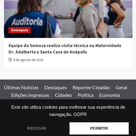
Destaques
Equipe da Semusa realiza visita técnica na Maternidade
Dr. Adalberto e Santa Casa de Anápolis
8 de agosto de 2026
Últimas Notícias
Destaques
Reporter Cidadão
Geral
Edições impressas
Cidades
Política
Economia
Esportes
Este site utiliza cookies para melhorar sua experiência de
Comercial
Edições impressas
Expediente
Home
navegação.
GDPR
© 2026 Jornal Estado de Goiás. Todos os direitos reservados.
RECUSAR
PERMITIR