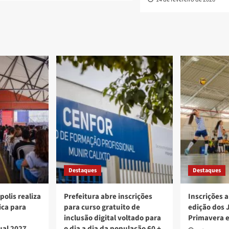
Destaques
Destaques
polis realiza
Prefeitura abre inscrições
Inscrições a
ica para
para curso gratuito de
edição dos 
inclusão digital voltado para
Primavera 
ual 2027
o dia a dia da população 60 +