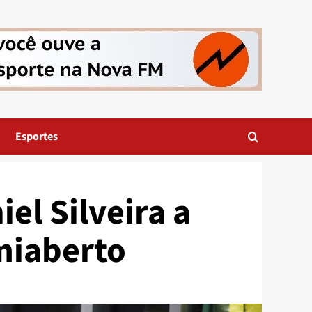
Esportes
el Silveira a
miaberto