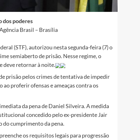
io dos poderes
gência Brasil – Brasília
ral (STF), autorizou nesta segunda-feira (7) o
gime semiaberto de prisão. Nesse regime, o
e deve retornar à noite.
de prisão pelos crimes de tentativa de impedir
so ao proferir ofensas e ameaças contra os
mediata da pena de Daniel Silveira. A medida
titucional concedido pelo ex-presidente Jair
io do cumprimento da pena.
preenche os requisitos legais para progressão