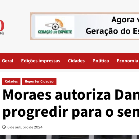
Geral
Edições impressas
Cidades
Política
Economia
Cidades
Reporter Cidadão
Moraes autoriza Dani
progredir para o se
8 de outubro de 2024