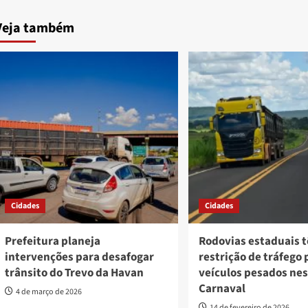
Veja também
Cidades
Cidades
Prefeitura planeja
Rodovias estaduais 
intervenções para desafogar
restrição de tráfego 
trânsito do Trevo da Havan
veículos pesados ne
Carnaval
4 de março de 2026
14 de fevereiro de 2026