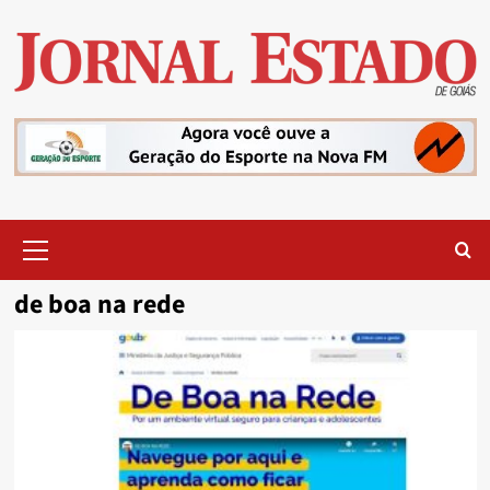
Skip
to
content
Primary
Menu
de boa na rede