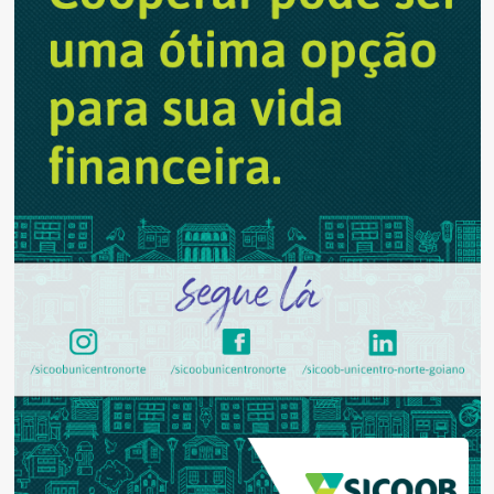
sobre
como
proteger
crianças
nas
redes