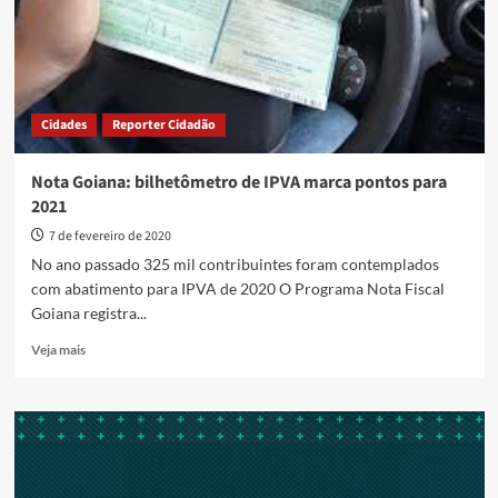
desconto
no
IPVA
sobe
8,3%
Cidades
Reporter Cidadão
Nota Goiana: bilhetômetro de IPVA marca pontos para
2021
7 de fevereiro de 2020
No ano passado 325 mil contribuintes foram contemplados
com abatimento para IPVA de 2020 O Programa Nota Fiscal
Goiana registra...
Read
Veja mais
more
about
Nota
Goiana:
bilhetômetro
de
IPVA