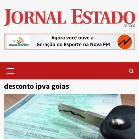
Skip
to
content
Primary
Menu
desconto ipva goias