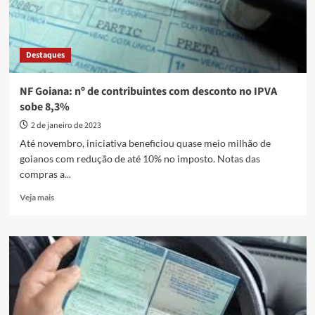
Destaques
NF Goiana: nº de contribuintes com desconto no IPVA
sobe 8,3%
2 de janeiro de 2023
Até novembro, iniciativa beneficiou quase meio milhão de
goianos com redução de até 10% no imposto. Notas das
compras a...
Read
Veja mais
more
about
NF
Goiana:
nº
de
contribuintes
com