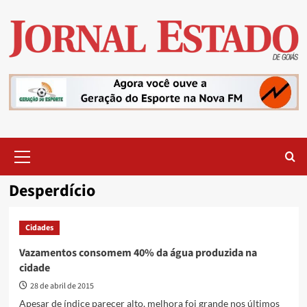
Skip
to
content
Primary
Menu
Desperdício
Cidades
Vazamentos consomem 40% da água produzida na
cidade
28 de abril de 2015
Apesar de índice parecer alto, melhora foi grande nos últimos