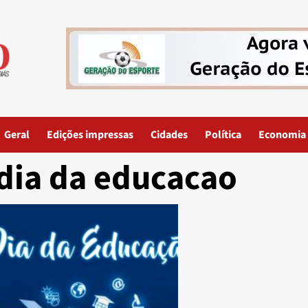
Geral
Edições impressas
Cidades
Política
Economia
dia da educacao