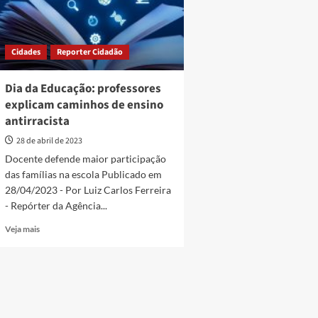
Cidades
Reporter Cidadão
Dia da Educação: professores
explicam caminhos de ensino
antirracista
28 de abril de 2023
Docente defende maior participação
das famílias na escola Publicado em
28/04/2023 - Por Luiz Carlos Ferreira
- Repórter da Agência...
Read
Veja mais
more
about
Dia
da
Educação:
professores