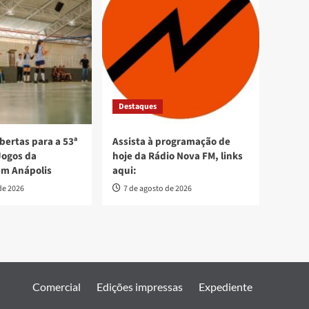
Destaques
bertas para a 53ª
Assista à programação de
Jogos da
hoje da Rádio Nova FM, links
em Anápolis
aqui:
de 2026
7 de agosto de 2026
Comercial
Edições impressas
Expediente