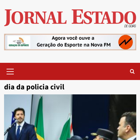
Skip
to
content
Primary
Menu
dia da policia civil