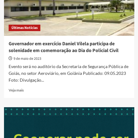
Últimas Notícias
Governador em exercício Daniel Vilela participa de
solenidade em comemoração ao Dia do Policial Civil
9 de maio de 2023
Evento será no auditório da Secretaria de Segurança Pública de
Goiás, no setor Aeroviário, em Goiânia Publicado: 09.05.2023
Foto: Divulgação...
Read
Veja mais
more
about
Governador
em
exercício
Daniel
Vilela
participa