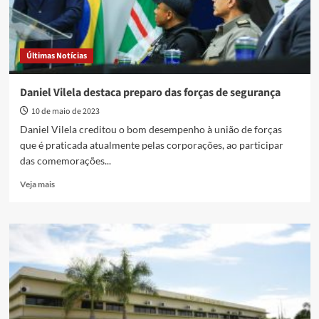
Últimas Notícias
Daniel Vilela destaca preparo das forças de segurança
10 de maio de 2023
Daniel Vilela creditou o bom desempenho à união de forças
que é praticada atualmente pelas corporações, ao participar
das comemorações...
Read
Veja mais
more
about
Daniel
Vilela
destaca
preparo
das
forças
de
segurança