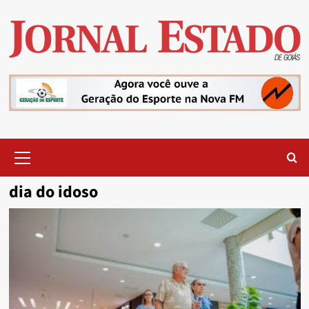
Skip
to
content
Primary
Menu
dia do idoso