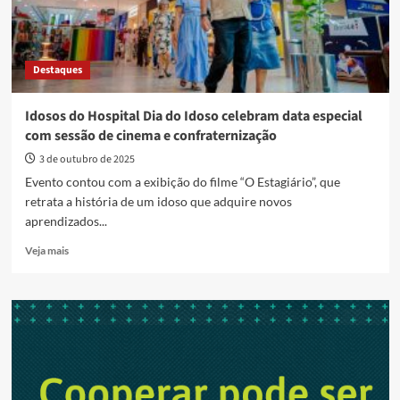
Destaques
Idosos do Hospital Dia do Idoso celebram data especial
com sessão de cinema e confraternização
3 de outubro de 2025
Evento contou com a exibição do filme “O Estagiário”, que
retrata a história de um idoso que adquire novos
aprendizados...
Read
Veja mais
more
about
Idosos
do
Hospital
Dia
do
Idoso