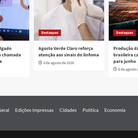
Destaques
Destaques
ulgado
Agosto Verde Claro reforça
Produção da
va chamada
atenção aos sinais do linfoma
brasileira c
re
para junho
6 de agosto de 2026
6 de agosto 
eral
Edições impressas
Cidades
Política
Economia