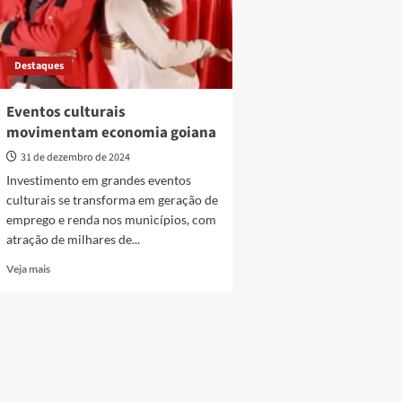
Destaques
Eventos culturais
movimentam economia goiana
31 de dezembro de 2024
Investimento em grandes eventos
culturais se transforma em geração de
emprego e renda nos municípios, com
atração de milhares de...
Read
Veja mais
more
about
Eventos
culturais
movimentam
economia
goiana