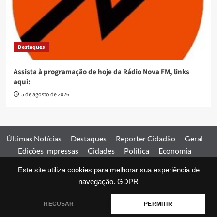
Destaques
Assista à programação de hoje da Rádio Nova FM, links
aqui:
5 de agosto de 2026
Últimas Notícias
Destaques
Reporter Cidadão
Geral
Edições impressas
Cidades
Política
Economia
Esportes
Este site utiliza cookies para melhorar sua experiência de
Comercial
Edições impressas
Expediente
Home
navegação.
GDPR
© 2026 Jornal Estado de Goiás. Todos os direitos reservados.
RECUSAR
PERMITIR
|
covernews
by AF themes.