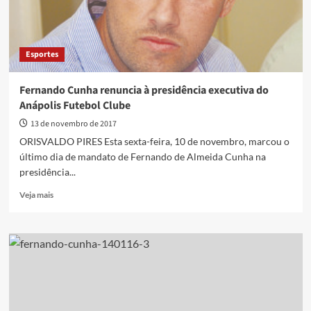
Esportes
Fernando Cunha renuncia à presidência executiva do
Anápolis Futebol Clube
13 de novembro de 2017
ORISVALDO PIRES Esta sexta-feira, 10 de novembro, marcou o
último dia de mandato de Fernando de Almeida Cunha na
presidência...
Read
Veja mais
more
about
Fernando
Cunha
renuncia
à
presidência
executiva