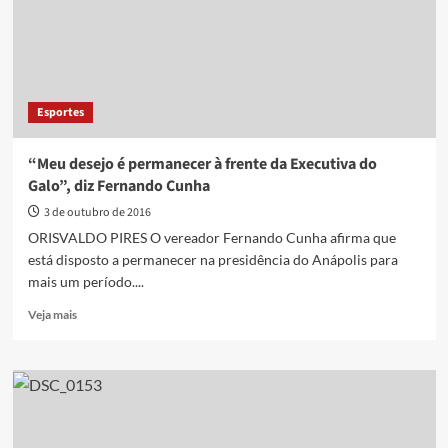
do
Anápolis
Futebol
Clube
Esportes
“Meu desejo é permanecer à frente da Executiva do
Galo”, diz Fernando Cunha
3 de outubro de 2016
ORISVALDO PIRES O vereador Fernando Cunha afirma que
está disposto a permanecer na presidência do Anápolis para
mais um período....
Read
Veja mais
more
about
“Meu
desejo
é
permanecer
à