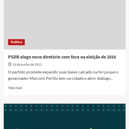
frente
da
Executiva
do
Galo”,
diz
Fernando
Política
Cunha
PSDB elege novo diretório com foco na eleição de 2016
15 de junho de 2015
O partido promete expandir suas bases calcado na força que o
governador Marconi Perillo tem na cidade e abrir diálogo...
Read
Veja mais
more
about
PSDB
elege
novo
diretório
com