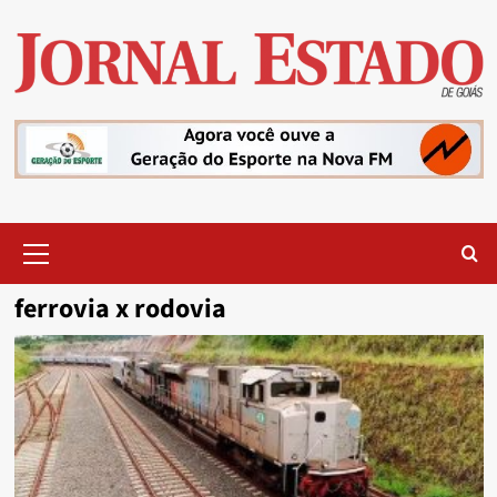
Skip
to
content
Primary
Menu
ferrovia x rodovia