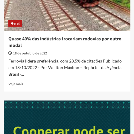
Geral
Quase 40% das indústrias trocariam rodovias por outro
modal
18 de outubro de 2022
Ferrovia lidera preferência, com 28,5% de citações Publicado
em 18/10/2022 - Por Wellton Máximo – Repórter da Agência
Brasil -...
Read
Veja mais
more
about
Quase
40%
das
indústrias
trocariam
rodovias