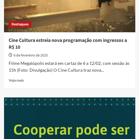
Destaques
Cine Cultura estreia nova programação com ingressos a
R$ 10
6 de fevereiro de 2025
Filme Megalópolis estará em cartaz de 6 a 12/02, com sessão às
15h (Foto: Divulgação) O Cine Cultura traz nova...
Read
Veja mais
more
about
Cine
Cultura
estreia
nova
programação
com
ingressos
a