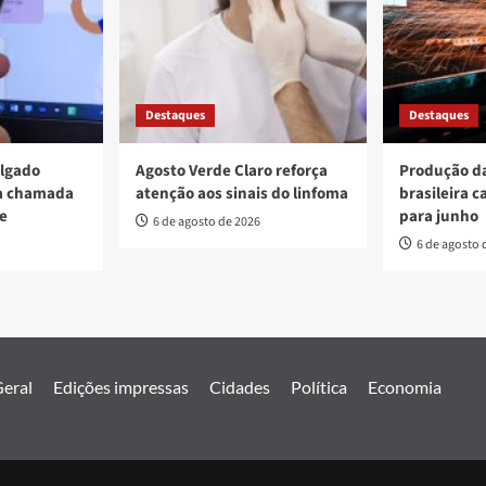
Destaques
Destaques
ulgado
Agosto Verde Claro reforça
Produção da
va chamada
atenção aos sinais do linfoma
brasileira c
re
para junho
6 de agosto de 2026
6 de agosto 
eral
Edições impressas
Cidades
Política
Economia