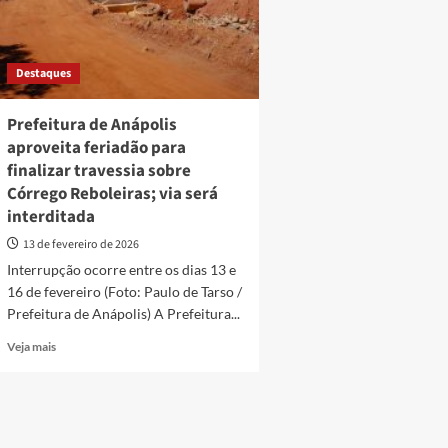
Destaques
Prefeitura de Anápolis
aproveita feriadão para
finalizar travessia sobre
Córrego Reboleiras; via será
interditada
13 de fevereiro de 2026
Interrupção ocorre entre os dias 13 e
16 de fevereiro (Foto: Paulo de Tarso /
Prefeitura de Anápolis) A Prefeitura...
Read
Veja mais
more
about
Prefeitura
de
Anápolis