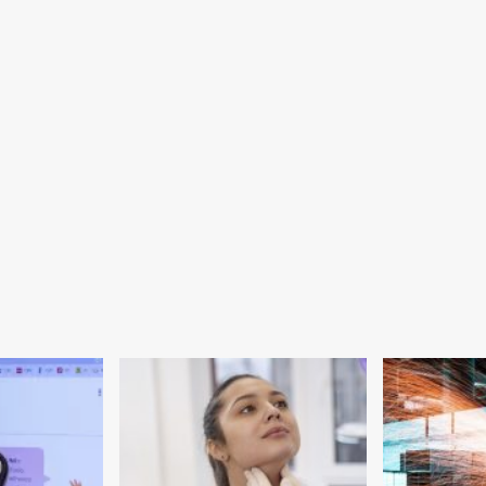
aproveita
feriadão
para
finalizar
travessia
sobre
Córrego
Reboleiras;
via
será
interditada