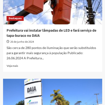
Destaques
Prefeitura vai instalar lâmpadas de LED e fará serviço de
tapa-buraco no DAIA
26 de junho de 2024
São cerca de 280 pontos de iluminação que serão substituídos
para garantir mais segurança à população Publicado:
26.06.2024 A Prefeitura...
Read
Veja mais
more
about
Prefeitura
vai
instalar
lâmpadas
de
LED