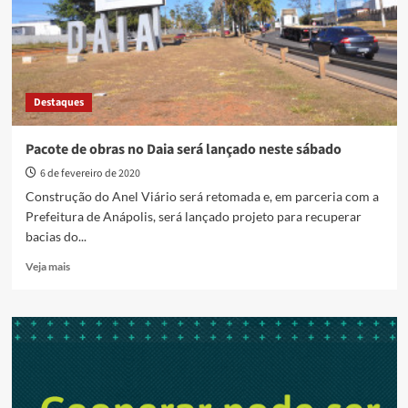
e
fará
serviço
de
tapa-
buraco
Destaques
no
DAIA
Pacote de obras no Daia será lançado neste sábado
6 de fevereiro de 2020
Construção do Anel Viário será retomada e, em parceria com a
Prefeitura de Anápolis, será lançado projeto para recuperar
bacias do...
Read
Veja mais
more
about
Pacote
de
obras
no
Daia
será