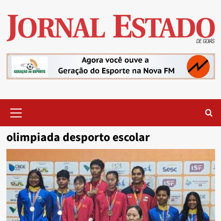
Skip
to
content
Primary
Menu
olimpiada desporto escolar