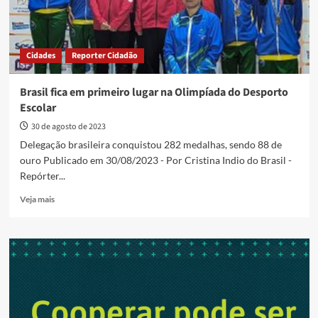
Cidades
Reporter Cidadão
Brasil fica em primeiro lugar na Olimpíada do Desporto
Escolar
30 de agosto de 2023
Delegação brasileira conquistou 282 medalhas, sendo 88 de
ouro Publicado em 30/08/2023 - Por Cristina Indio do Brasil -
Repórter...
Read
Veja mais
more
about
Brasil
fica
em
primeiro
lugar
na