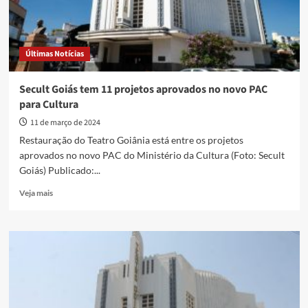
Últimas Notícias
Secult Goiás tem 11 projetos aprovados no novo PAC
para Cultura
11 de março de 2024
Restauração do Teatro Goiânia está entre os projetos
aprovados no novo PAC do Ministério da Cultura (Foto: Secult
Goiás) Publicado:...
Read
Veja mais
more
about
Secult
Goiás
tem
11
projetos
aprovados