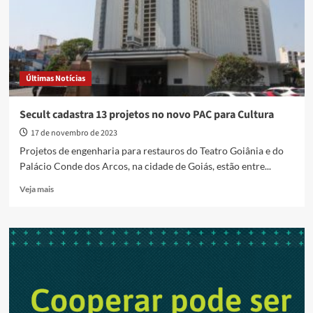
no
novo
PAC
para
Cultura
Últimas Notícias
Secult cadastra 13 projetos no novo PAC para Cultura
17 de novembro de 2023
Projetos de engenharia para restauros do Teatro Goiânia e do
Palácio Conde dos Arcos, na cidade de Goiás, estão entre...
Read
Veja mais
more
about
Secult
cadastra
13
projetos
no
novo
PAC