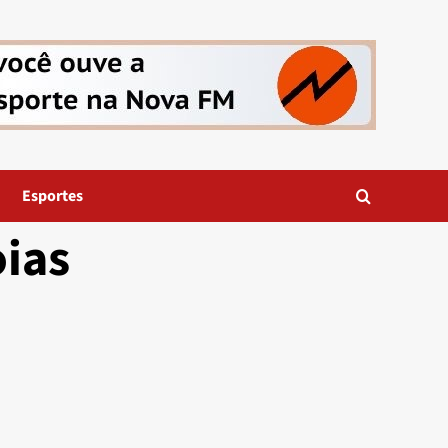
Esportes
oias