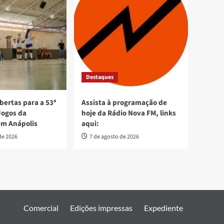
Destaques
bertas para a 53ª
Assista à programação de
Jogos da
hoje da Rádio Nova FM, links
em Anápolis
aqui:
de 2026
7 de agosto de 2026
Comercial
Edições impressas
Expediente