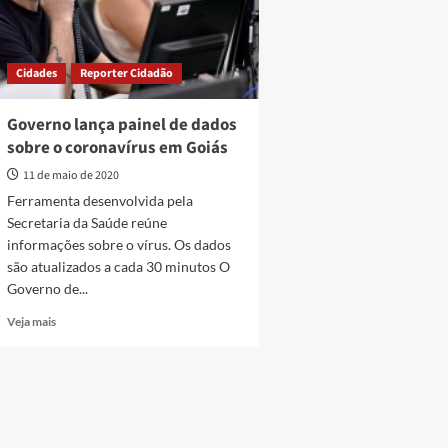
Cidades
Reporter Cidadão
Governo lança painel de dados
sobre o coronavírus em Goiás
11 de maio de 2020
Ferramenta desenvolvida pela
Secretaria da Saúde reúne
informações sobre o vírus. Os dados
são atualizados a cada 30 minutos O
Governo de...
Read
Veja mais
more
about
Governo
lança
painel
de