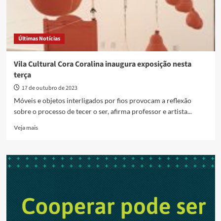
Últimas Notícias
Vila Cultural Cora Coralina inaugura exposição nesta
terça
17 de outubro de 2023
Móveis e objetos interligados por fios provocam a reflexão
sobre o processo de tecer o ser, afirma professor e artista...
Read
Veja mais
more
about
Vila
Cultural
Cora
Coralina
inaugura
exposição
nesta
terça