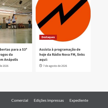
Destaques
bertas para a 53ª
Assista à programação de
Jogos da
hoje da Rádio Nova FM, links
em Anápolis
aqui:
de 2026
7 de agosto de 2026
Comercial
Edições impressas
Expediente