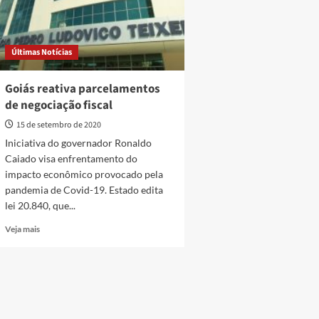
Últimas Notícias
Goiás reativa parcelamentos
de negociação fiscal
15 de setembro de 2020
Iniciativa do governador Ronaldo
Caiado visa enfrentamento do
impacto econômico provocado pela
pandemia de Covid-19. Estado edita
lei 20.840, que...
Read
Veja mais
more
about
Goiás
reativa
parcelamentos
de