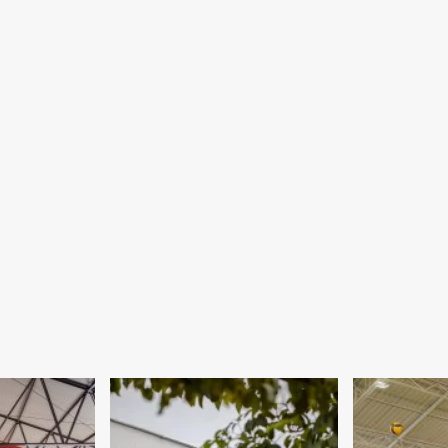
negociação
fiscal