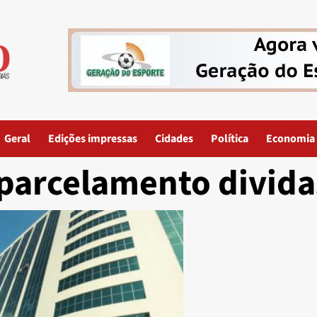
Geral
Edições impressas
Cidades
Política
Economia
parcelamento divida