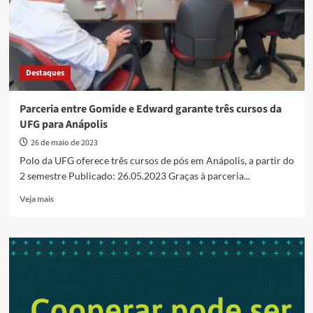
Destaques
Parceria entre Gomide e Edward garante três cursos da
UFG para Anápolis
26 de maio de 2023
Polo da UFG oferece três cursos de pós em Anápolis, a partir do
2 semestre Publicado: 26.05.2023 Graças à parceria...
Read
Veja mais
more
about
Parceria
entre
Gomide
e
Edward
garante