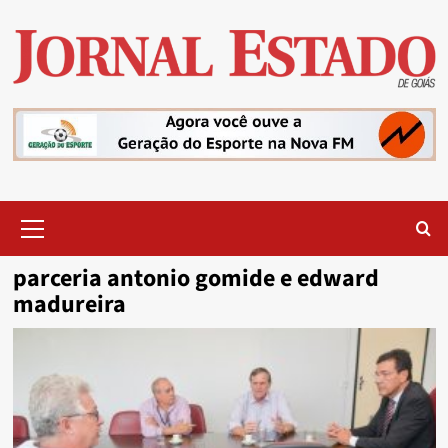
Skip
to
content
Primary
Menu
parceria antonio gomide e edward
madureira