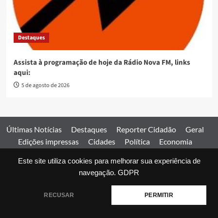
Destaques
Assista à programação de hoje da Rádio Nova FM, links
aqui:
5 de agosto de 2026
Últimas Notícias
Destaques
Reporter Cidadão
Geral
Edições impressas
Cidades
Política
Economia
Esportes
Este site utiliza cookies para melhorar sua experiência de
Comercial
Edições impressas
Expediente
Home
navegação.
GDPR
© 2026 Jornal Estado de Goiás. Todos os direitos reservados.
RECUSAR
PERMITIR
|
covernews
by AF themes.