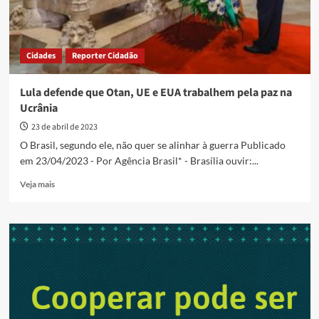
Cidades
Reporter Cidadão
Lula defende que Otan, UE e EUA trabalhem pela paz na
Ucrânia
23 de abril de 2023
O Brasil, segundo ele, não quer se alinhar à guerra Publicado
em 23/04/2023 - Por Agência Brasil* - Brasília ouvir:...
Read
Veja mais
more
about
Lula
defende
que
Otan,
UE
e
EUA
trabalhem