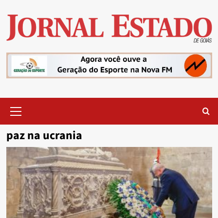
Skip
to
content
Primary
Menu
paz na ucrania