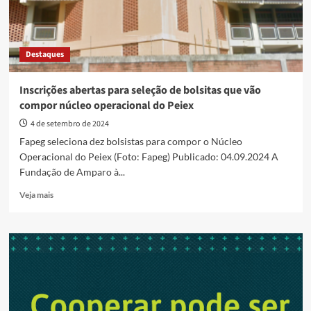
Destaques
Inscrições abertas para seleção de bolsitas que vão
compor núcleo operacional do Peiex
4 de setembro de 2024
Fapeg seleciona dez bolsistas para compor o Núcleo
Operacional do Peiex (Foto: Fapeg) Publicado: 04.09.2024 A
Fundação de Amparo à...
Read
Veja mais
more
about
Inscrições
abertas
para
seleção
de
bolsitas