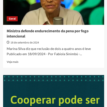
Geral
Ministra defende endurecimento da pena por fogo
intencional
18 de setembro de 2024
Marina Silva diz que reclusão de dois a quatro anos é leve
Publicado em 18/09/2024 - Por Fabíola Sinimbú -...
Read
Veja mais
more
about
Ministra
defende
endurecimento
da
pena
por
fogo
intencional