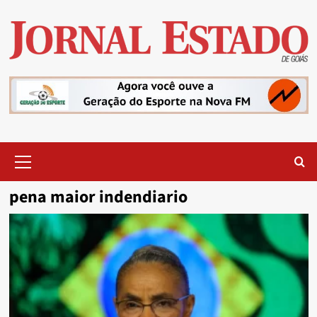
Skip
to
content
Primary
Menu
pena maior indendiario