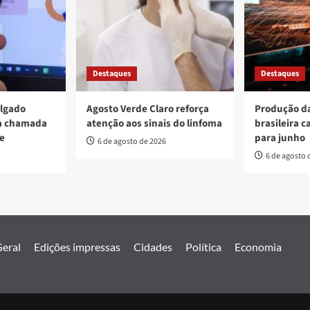
Destaques
Destaques
ulgado
Agosto Verde Claro reforça
Produção da
va chamada
atenção aos sinais do linfoma
brasileira c
re
para junho
6 de agosto de 2026
6 de agosto 
eral
Edições impressas
Cidades
Política
Economia