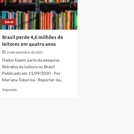
Geral
Brasil perde 4,6 milhões de
leitores em quatro anos
13 de setembro de 2020
Dados fazem parte da pesquisa
Retratos da Leitura no Brasil
Publicado em 11/09/2020 - Por
Mariana Tokarnia - Repórter da...
Read
Veja mais
more
about
Brasil
perde
4,6
milhões
de