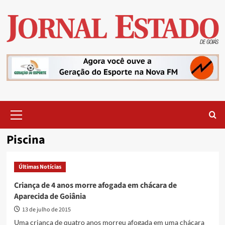
Skip
to
content
Primary
Menu
Piscina
Últimas Notícias
Criança de 4 anos morre afogada em chácara de
Aparecida de Goiânia
13 de julho de 2015
Uma criança de quatro anos morreu afogada em uma chácara