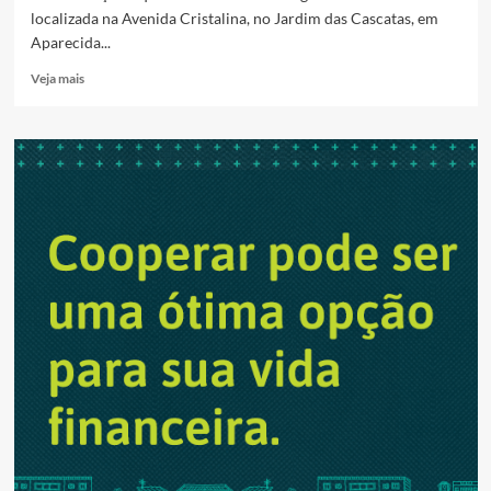
localizada na Avenida Cristalina, no Jardim das Cascatas, em
Aparecida...
Read
Veja mais
more
about
Criança
de
4
anos
morre
afogada
em
chácara
de
Aparecida
de
Goiânia