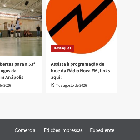
Destaques
bertas para a 53ª
Assista à programação de
Jogos da
hoje da Rádio Nova FM, links
em Anápolis
aqui:
de 2026
7 de agosto de 2026
Comercial
Edições impressas
Expediente