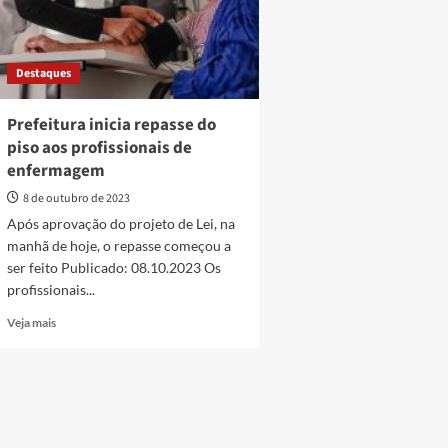
Destaques
Prefeitura inicia repasse do
piso aos profissionais de
enfermagem
8 de outubro de 2023
Após aprovação do projeto de Lei, na
manhã de hoje, o repasse começou a
ser feito Publicado: 08.10.2023 Os
profissionais...
Read
Veja mais
more
about
Prefeitura
inicia
repasse
do