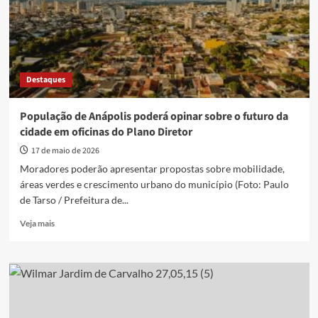
para
revisão
do
Plano
Diretor
até
Destaques
15
de
junho
População de Anápolis poderá opinar sobre o futuro da
cidade em oficinas do Plano Diretor
17 de maio de 2026
Moradores poderão apresentar propostas sobre mobilidade,
áreas verdes e crescimento urbano do município (Foto: Paulo
de Tarso / Prefeitura de...
Read
Veja mais
more
about
População
de
Anápolis
poderá
opinar