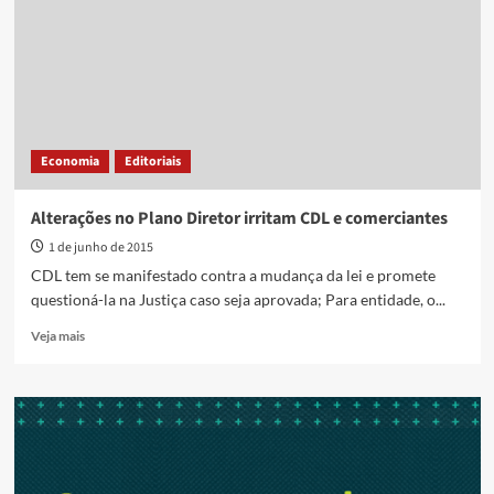
sobre
o
futuro
da
cidade
em
oficinas
Economia
Editoriais
do
Plano
Diretor
Alterações no Plano Diretor irritam CDL e comerciantes
1 de junho de 2015
CDL tem se manifestado contra a mudança da lei e promete
questioná-la na Justiça caso seja aprovada; Para entidade, o...
Read
Veja mais
more
about
Alterações
no
Plano
Diretor
irritam