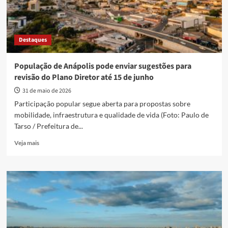
Destaques
População de Anápolis pode enviar sugestões para
revisão do Plano Diretor até 15 de junho
31 de maio de 2026
Participação popular segue aberta para propostas sobre
mobilidade, infraestrutura e qualidade de vida (Foto: Paulo de
Tarso / Prefeitura de...
Read
Veja mais
more
about
População
de
Anápolis
pode
enviar
sugestões