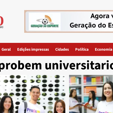
Geral
Edições impressas
Cidades
Política
Economia
probem universitari