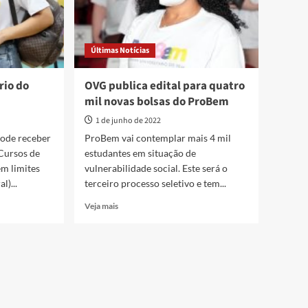
Últimas Notícias
rio do
OVG publica edital para quatro
mil novas bolsas do ProBem
1 de junho de 2022
pode receber
ProBem vai contemplar mais 4 mil
 Cursos de
estudantes em situação de
êm limites
vulnerabilidade social. Este será o
l)...
terceiro processo seletivo e tem...
Read
Veja mais
more
about
OVG
publica
edital
para
quatro