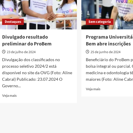
Destaques
Sem categoria
Divulgado resultado
Programa Universitá
preliminar do ProBem
Bem abre inscrições
23 de julho de 2024
25 de junho de 2024
Divulgação dos classificados no
Beneficiário do ProBem 
processo seletivo 2024/2 está
bolsa integral ou parcial.
disponível no site da OVG (Foto: Aline
medicina e odontologia t
Cabral) Publicado: 23.07.2024 O
maiores (Foto: Aline Cabra
Governo...
Read
Veja mais
more
Read
Veja mais
about
more
Programa
about
Universitário
Divulgado
do
resultado
Bem
preliminar
abre
do