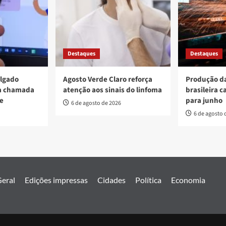
Destaques
Destaques
ulgado
Agosto Verde Claro reforça
Produção da
va chamada
atenção aos sinais do linfoma
brasileira c
re
para junho
6 de agosto de 2026
6 de agosto 
eral
Edições impressas
Cidades
Política
Economia