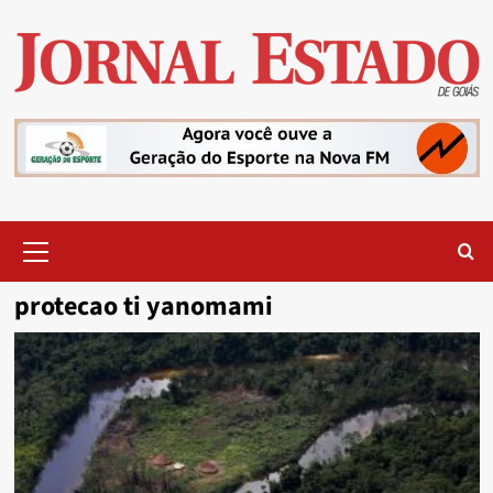
Skip
to
content
Primary
Menu
protecao ti yanomami