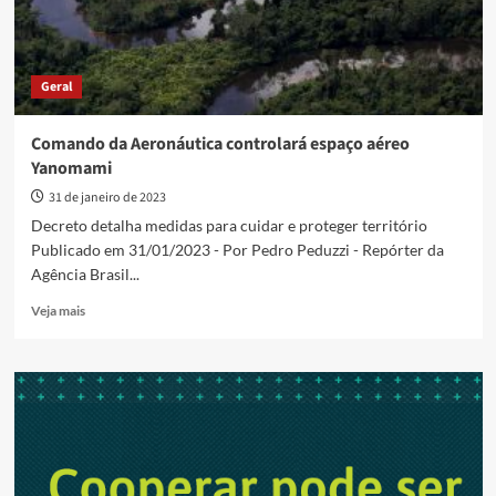
Geral
Comando da Aeronáutica controlará espaço aéreo
Yanomami
31 de janeiro de 2023
Decreto detalha medidas para cuidar e proteger território
Publicado em 31/01/2023 - Por Pedro Peduzzi - Repórter da
Agência Brasil...
Read
Veja mais
more
about
Comando
da
Aeronáutica
controlará
espaço
aéreo