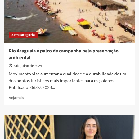
pela
preservação
ambiental
Sem categoria
Rio Araguaia é palco de campanha pela preservação
ambiental
6 de julho de 2024
Movimento visa aumentar a qualidade e a durabilidade de um
dos pontos turísticos mais importantes para os goianos
Publicado: 06.07.2024...
Read
Veja mais
more
about
Rio
Araguaia
é
palco
de