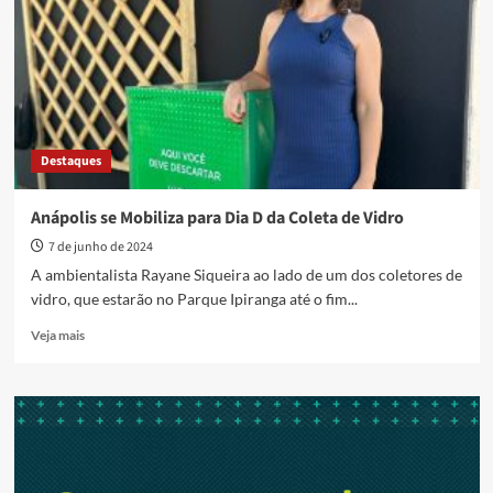
campanha
pela
preservação
ambiental
Destaques
Anápolis se Mobiliza para Dia D da Coleta de Vidro
7 de junho de 2024
A ambientalista Rayane Siqueira ao lado de um dos coletores de
vidro, que estarão no Parque Ipiranga até o fim...
Read
Veja mais
more
about
Anápolis
se
Mobiliza
para
Dia