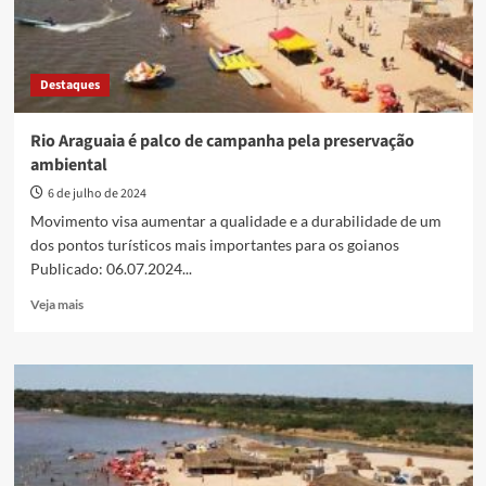
Destaques
Rio Araguaia é palco de campanha pela preservação
ambiental
6 de julho de 2024
Movimento visa aumentar a qualidade e a durabilidade de um
dos pontos turísticos mais importantes para os goianos
Publicado: 06.07.2024...
Read
Veja mais
more
about
Rio
Araguaia
é
palco
de
campanha