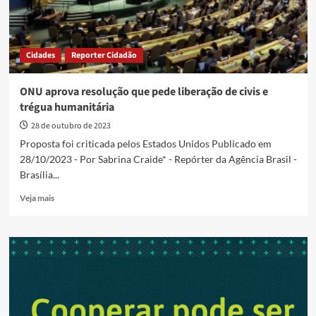
Cidades
Reporter Cidadão
ONU aprova resolução que pede liberação de civis e
trégua humanitária
28 de outubro de 2023
Proposta foi criticada pelos Estados Unidos Publicado em
28/10/2023 - Por Sabrina Craide* - Repórter da Agência Brasil -
Brasília...
Read
Veja mais
more
about
ONU
aprova
resolução
que
pede
liberação