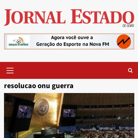
Skip
to
content
Primary
Menu
resolucao onu guerra