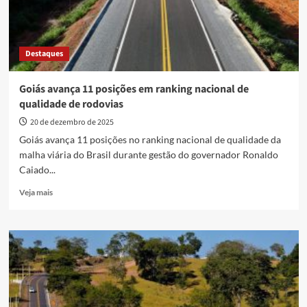
Destaques
Goiás avança 11 posições em ranking nacional de
qualidade de rodovias
20 de dezembro de 2025
Goiás avança 11 posições no ranking nacional de qualidade da
malha viária do Brasil durante gestão do governador Ronaldo
Caiado...
Read
Veja mais
more
about
Goiás
avança
11
posições
em
ranking