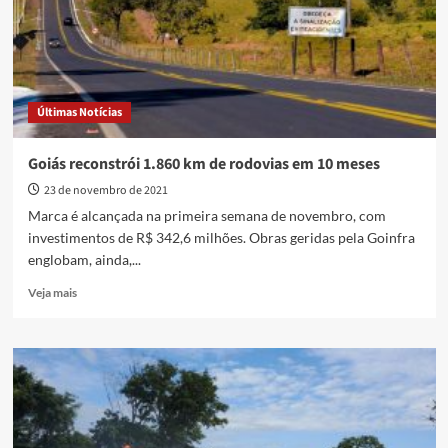
nacional
de
qualidade
de
rodovias
Últimas Notícias
Goiás reconstrói 1.860 km de rodovias em 10 meses
23 de novembro de 2021
Marca é alcançada na primeira semana de novembro, com
investimentos de R$ 342,6 milhões. Obras geridas pela Goinfra
englobam, ainda,...
Read
Veja mais
more
about
Goiás
reconstrói
1.860
km
de
rodovias