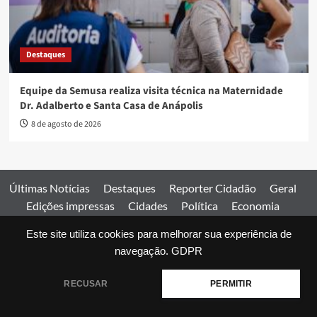
Destaques
Equipe da Semusa realiza visita técnica na Maternidade
Dr. Adalberto e Santa Casa de Anápolis
8 de agosto de 2026
Últimas Notícias
Destaques
Reporter Cidadão
Geral
Edições impressas
Cidades
Política
Economia
Esportes
Este site utiliza cookies para melhorar sua experiência de
Comercial
Edições impressas
Expediente
Home
navegação.
GDPR
© 2026 Jornal Estado de Goiás. Todos os direitos reservados.
RECUSAR
PERMITIR
|
covernews
by AF themes.