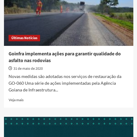
em
10
meses
Últimas Notícias
Goinfra implementa ações para garantir qualidade do
asfalto nas rodovias
31 de maio de 2020
Novas medidas são adotadas nos serviços de restauração da
GO-060 Uma série de ações implementadas pela Agência
Goiana de Infraestrutura...
Read
Veja mais
more
about
Goinfra
implementa
ações
para