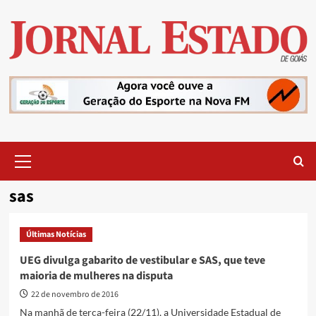
Skip
to
content
Primary
Menu
sas
Últimas Notícias
UEG divulga gabarito de vestibular e SAS, que teve
maioria de mulheres na disputa
22 de novembro de 2016
Na manhã de terça-feira (22/11), a Universidade Estadual de