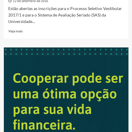
12 de setembro de 2016
Estão abertas as inscrições para o Processo Seletivo Vestibular
2017/1 e para o Sistema de Avaliação Seriado (SAS) da
Universidade...
Read
Veja mais
more
about
UEG
abre
inscrições
para
Processo
Seletivo
Vestibular
e
Sistema
de
Avaliação
Seriado