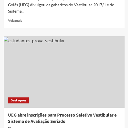
Goiás (UEG) divulgou os gabaritos do Vestibular 2017/1 e do
Sistema...
Read
Veja mais
more
about
UEG
divulga
gabarito
de
vestibular
e
SAS,
que
teve
maioria
de
mulheres
Destaques
na
disputa
UEG abre inscrições para Processo Seletivo Vestibular e
Sistema de Avaliação Seriado