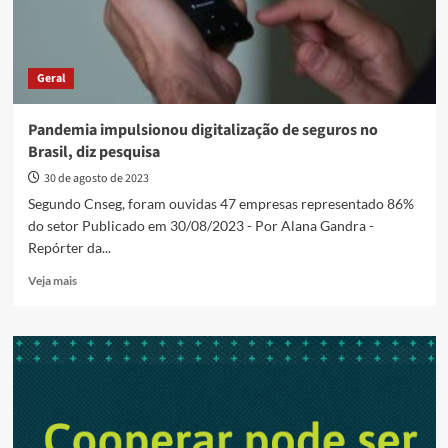
Geral
Pandemia impulsionou digitalização de seguros no
Brasil, diz pesquisa
30 de agosto de 2023
Segundo Cnseg, foram ouvidas 47 empresas representado 86%
do setor Publicado em 30/08/2023 - Por Alana Gandra -
Repórter da...
Read
Veja mais
more
about
Pandemia
impulsionou
digitalização
de
seguros
no