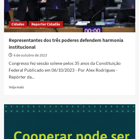
Cidades
Reporter Cidadão
Representantes dos três poderes defendem harmonia
institucional
6 de outubro de 2023
Congresso fez sessão solene pelos 35 anos da Constituição
Federal Publicado em 06/10/2023 - Por Alex Rodrigues -
Repórter da...
Read
Veja mais
more
about
Representantes
dos
três
poderes
defendem
harmonia