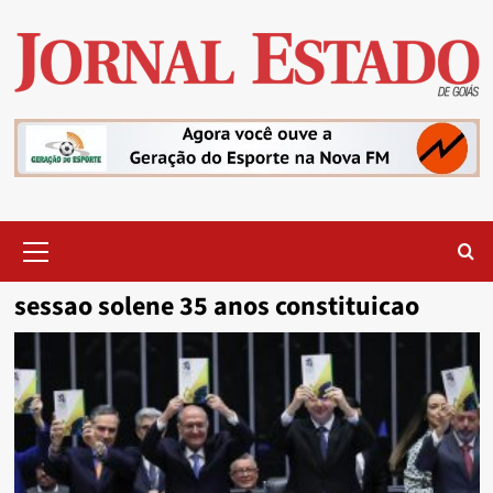
Skip
to
content
Primary
Menu
sessao solene 35 anos constituicao