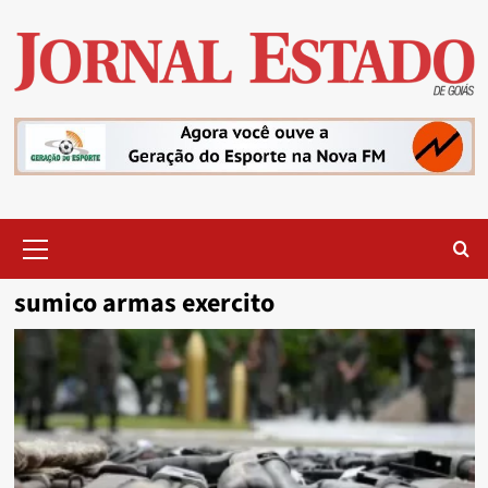
Skip
to
content
Primary
Menu
sumico armas exercito