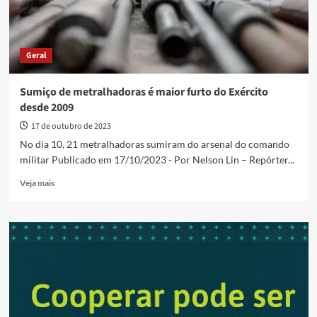
Geral
Sumiço de metralhadoras é maior furto do Exército
desde 2009
17 de outubro de 2023
No dia 10, 21 metralhadoras sumiram do arsenal do comando
militar Publicado em 17/10/2023 - Por Nelson Lin – Repórter...
Read
Veja mais
more
about
Sumiço
de
metralhadoras
é
maior
furto
do
Exército