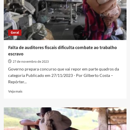
a
trabalho
escravo
Geral
Falta de auditores fiscais dificulta combate ao trabalho
escravo
27 de novembro de 2023
Governo prepara concurso que vai repor em parte quadros da
categoria Publicado em 27/11/2023 - Por Gilberto Costa –
Repórter...
Read
Veja mais
more
about
Falta
de
auditores
fiscais
dificulta