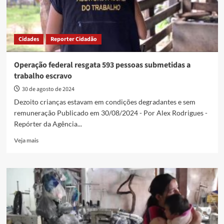
Cidades
Reporter Cidadão
Operação federal resgata 593 pessoas submetidas a
trabalho escravo
30 de agosto de 2024
Dezoito crianças estavam em condições degradantes e sem
remuneração Publicado em 30/08/2024 - Por Alex Rodrigues -
Repórter da Agência...
Read
Veja mais
more
about
Operação
federal
resgata
593
pessoas
submetidas