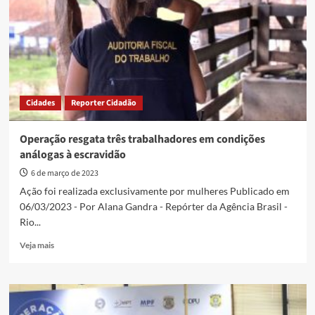
combate
ao
trabalho
escravo
Cidades
Reporter Cidadão
Operação resgata três trabalhadores em condições
análogas à escravidão
6 de março de 2023
Ação foi realizada exclusivamente por mulheres Publicado em
06/03/2023 - Por Alana Gandra - Repórter da Agência Brasil -
Rio...
Read
Veja mais
more
about
Operação
resgata
três