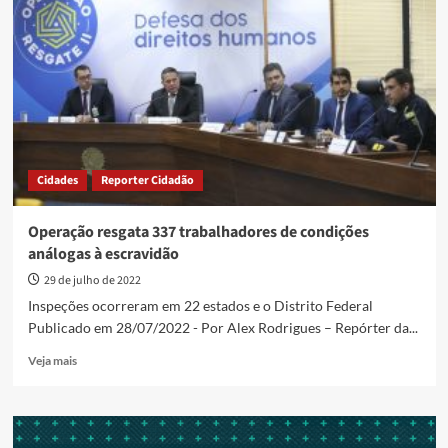
trabalhadores
em
condições
análogas
à
escravidão
Cidades
Reporter Cidadão
Operação resgata 337 trabalhadores de condições
análogas à escravidão
29 de julho de 2022
Inspeções ocorreram em 22 estados e o Distrito Federal
Publicado em 28/07/2022 - Por Alex Rodrigues – Repórter da...
Read
Veja mais
more
about
Operação
resgata