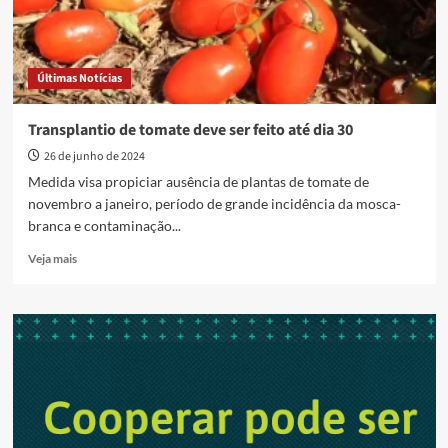
Últimas Notícias
Transplantio de tomate deve ser feito até dia 30
26 de junho de 2024
Medida visa propiciar ausência de plantas de tomate de
novembro a janeiro, período de grande incidência da mosca-
branca e contaminação...
Read
Veja mais
more
about
Transplantio
de
tomate
deve
ser
feito
até
dia